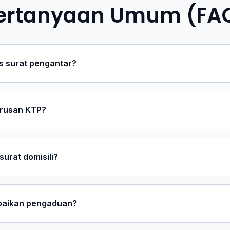
ertanyaan Umum (FA
 surat pengantar?
rusan KTP?
urat domisili?
aikan pengaduan?