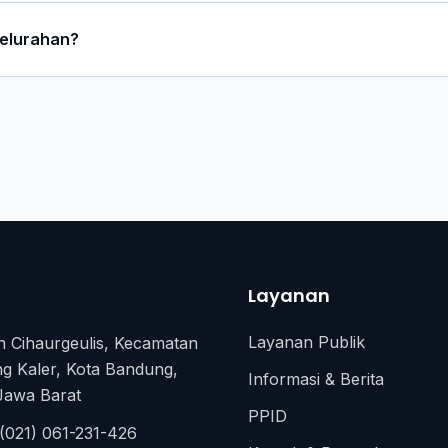
kelurahan?
Layanan
Layanan Publik
n Cihaurgeulis, Kecamatan
ng Kaler, Kota Bandung,
Informasi & Berita
 Jawa Barat
PPID
 (021) 061-231-426