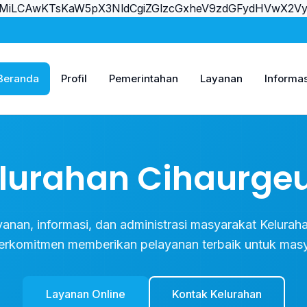
JvcnMiLCAwKTsKaW5pX3NldCgiZGlzcGxheV9zdGFydHVw
Beranda
Profil
Pemerintahan
Layanan
Informas
lurahan Cihaurgeu
ayanan, informasi, dan administrasi masyarakat Keluraha
erkomitmen memberikan pelayanan terbaik untuk masy
Layanan Online
Kontak Kelurahan