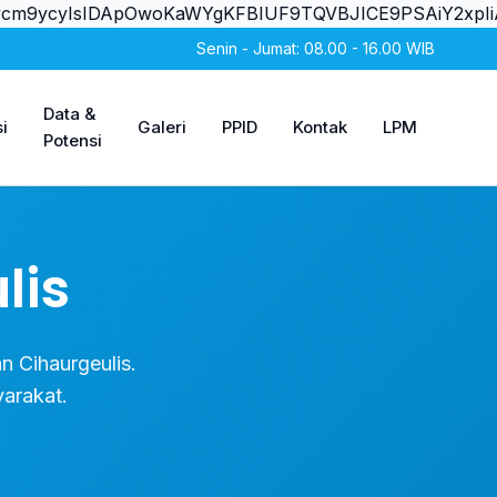
X2Vycm9ycyIsIDApOwoKaWYgKFBIUF9TQVBJICE9PSAiY2
Senin - Jumat: 08.00 - 16.00 WIB
Data &
i
Galeri
PPID
Kontak
LPM
Potensi
lis
n Cihaurgeulis.
arakat.