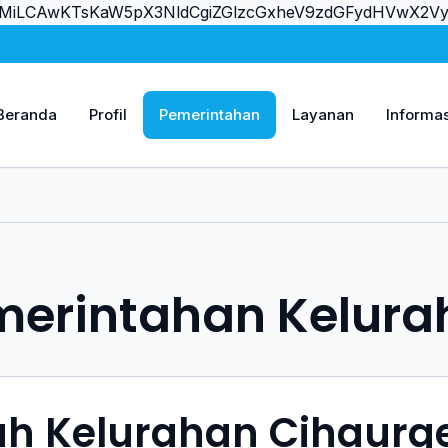
JvcnMiLCAwKTsKaW5pX3NldCgiZGlzcGxheV9zdGFydHVw
Beranda
Profil
Pemerintahan
Layanan
Informas
merintahan Kelura
ah Kelurahan Cihaurge