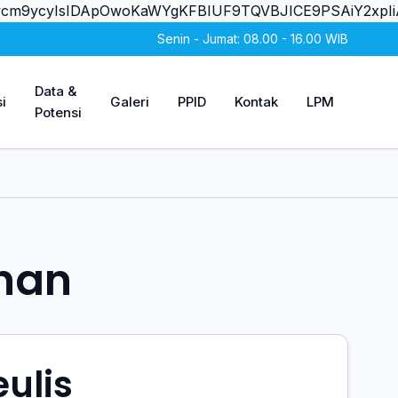
X2Vycm9ycyIsIDApOwoKaWYgKFBIUF9TQVBJICE9PSAiY2
Senin - Jumat: 08.00 - 16.00 WIB
Data &
i
Galeri
PPID
Kontak
LPM
Potensi
han
ulis